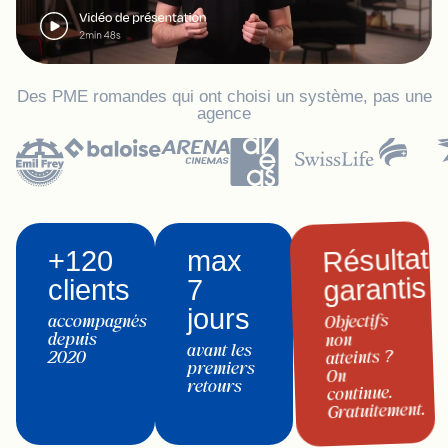
Des PME romandes qui ont choisi un système, pas une
agence
Résultats
+120
max
garantis
clients
7
jours
Objectifs
accompagnés
depuis
non
avant les
atteints ?
2020
premiers
On
retours
continue.
Gratuitement.