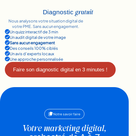
gratuit
Diagnostic
Nous analysons votre situation digital de
votre PME. Sans aucun engagement.
Un quizz interactif de 3 min
Un audit digital de votre image
Sans aucun engagement
Des conseils 100% ciblés
Un avis d’experts locaux
Une approche personnalisée
Faire son diagnostic digital en 3 minutes !
Notre savoir faire
Votre marketing digital,