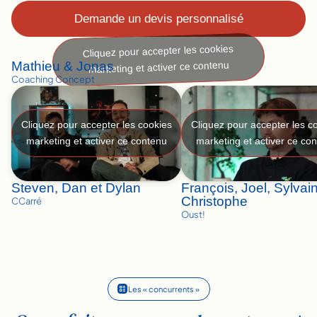
Demande un devis personnalisé
Cliquez pour accepter les cookies
Mathieu & Jonas
marketing et activer ce contenu
Coaching Concept
Cliquez pour accepter les cookies
Cliquez pour accepter les c
marketing et activer ce contenu
marketing et activer ce co
Steven, Dan et Dylan
François, Joel, Sylvai
Christophe
CCarré
Oust!
Les « concurrents »