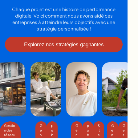
Chaque projet est une histoire de performance
digitale. Voici comment nous avons aidé ces
entreprises à atteindre leurs objectifs avec une
stratégie personnalisée !
Explorez nos stratégies gagnantes
Gestio
G
p
G
p
S
G
G
p
n des
é
u
é
u
it
é
e
u
réseau
n
b
n
b
e
n
s
b