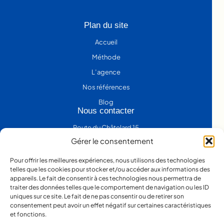
Plan du site
Accueil
Méthode
L’agence
Nos références
Blog
Nous contacter
Route du Châtelard 15
1530 Payerne VD
Gérer le consentement
Suisse
Pour offrir les meilleures expériences, nous utilisons des technologies
+41 77 434 57 50
telles que les cookies pour stocker et/ou accéder aux informations des
appareils. Le fait de consentir à ces technologies nous permettra de
contact@solve.swiss
traiter des données telles que le comportement de navigation ou les ID
uniques sur ce site. Le fait de ne pas consentir ou de retirer son
Nous contacter
consentement peut avoir un effet négatif sur certaines caractéristiques
et fonctions.
Nous retrouver