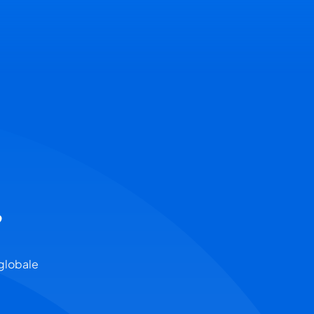
e
 globale