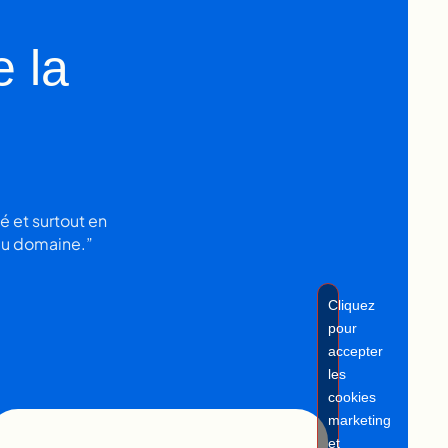
 la
é et surtout en
 du domaine.”
Cliquez
pour
accepter
les
cookies
marketing
et