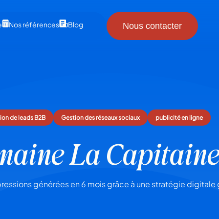
e
Nos références
Blog
Nous contacter
ion de leads B2B
Gestion des réseaux sociaux
publicité en ligne
aine La Capitain
mpressions générées en 6 mois grâce à une stratégie digitale