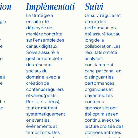
tion
Implémentation
Suivi
La stratégie a
Un suivi régulier et
égie
ensuite été
précis des
déployée de
performances a
manière concrète
été assuré tout au
r
sur l’ensemble des
long de la
re
canaux digitaux.
collaboration. Les
Solve a assuré la
résultats ont été
de
gestion complète
analysés
des réseaux
constamment,
sociaux du
canal par canal, en
e à
domaine, avec la
distinguant les
ne
création de
performances
contenus réguliers
organiques et
et variés (posts,
payantes. Les
che
Reels, et vidéos),
contenus
se
tout en mettant
sponsorisés ont
systématiquement
été optimisés en
en avant les
continu, avec une
événements et
lecture croisée des
temps forts. Des
données entre les