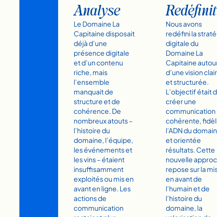
Analyse
Redéfini
Le Domaine La
Nous avons
Capitaine disposait
redéfini la strat
déjà d’une
digitale du
présence digitale
Domaine La
et d’un contenu
Capitaine autou
riche, mais
d’une vision clai
l’ensemble
et structurée.
manquait de
L’objectif était 
structure et de
créer une
cohérence. De
communication
nombreux atouts –
cohérente, fidèl
l’histoire du
l’ADN du domai
domaine, l’équipe,
et orientée
les événements et
résultats. Cette
les vins – étaient
nouvelle appro
insuffisamment
repose sur la mi
exploités ou mis en
en avant de
avant en ligne. Les
l’humain et de
actions de
l’histoire du
communication
domaine, la