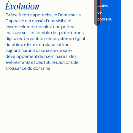
Évolution
activer
ce
Grâce à cette approche, le Domaine La
contenu
Capitaine est passé d’une visibilité
essentiellement locale à une portée
massive sur l’ensemble des plateformes
digitales. Un véritable écosystème digital
durable a été mis en place, offrant
aujourd’hui une base solide pour le
développement des séminaires, des
événements et des futures actions de
croissance du domaine.